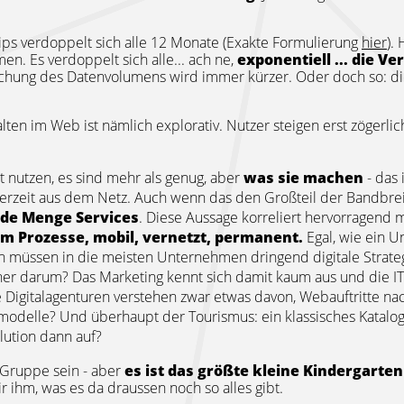
ips verdoppelt sich alle 12 Monate (Exakte Formulierung
hier
).
n. Es verdoppelt sich alle... ach ne,
exponentiell ... die 
fachung des Datenvolumens wird immer kürzer. Oder doch so: die
alten im Web ist nämlich explorativ. Nutzer steigen erst zögerl
net nutzen, es sind mehr als genug, aber
was sie machen
- das 
jederzeit aus dem Netz. Auch wenn das den Großteil der Bandbr
ede Menge Services
. Diese Aussage korreliert hervorragend m
um Prozesse, mobil, vernetzt, permanent.
Egal, wie ein Un
gen müssen in die meisten Unternehmen dringend digitale Stra
er darum? Das Marketing kennt sich damit kaum aus und die IT i
e Digitalagenturen verstehen zwar etwas davon, Webauftritte n
smodelle? Und überhaupt der Tourismus: ein klassisches Katalog
olution dann auf?
 Gruppe sein - aber
es ist das größte kleine Kindergarten
r ihm, was es da draussen noch so alles gibt.