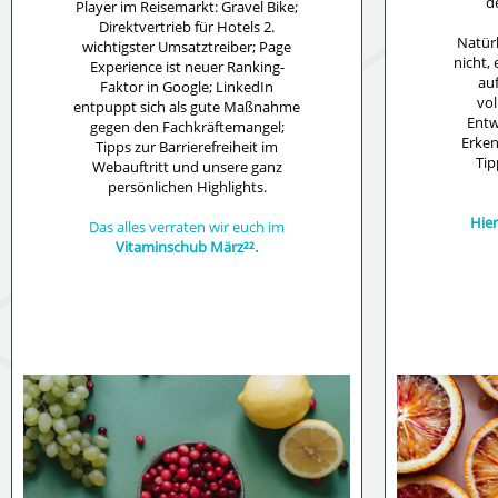
d
Player im Reisemarkt: Gravel Bike;
Direktvertrieb für Hotels 2.
Natürl
wichtigster Umsatztreiber; Page
nicht,
Experience ist neuer Ranking-
au
Faktor in Google; LinkedIn
vol
entpuppt sich als gute Maßnahme
Entw
gegen den Fachkräftemangel;
Erken
Tipps zur Barrierefreiheit im
Tip
Webauftritt und unsere ganz
persönlichen Highlights.
Hie
Das alles verraten wir euch im
Vitaminschub März²².