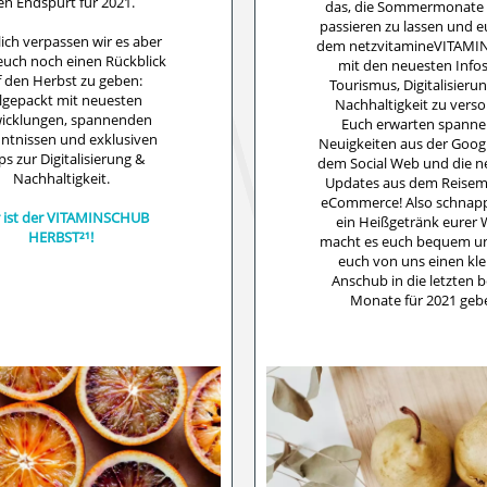
en Endspurt für 2021.
das, die Sommermonate
passieren zu lassen und e
ich verpassen wir es aber
dem netzvitamineVITAM
 euch noch einen Rückblick
mit den neuesten Info
f den Herbst zu geben:
Tourismus, Digitalisieru
lgepackt mit neuesten
Nachhaltigkeit zu verso
icklungen, spannenden
Euch erwarten spann
ntnissen und exklusiven
Neuigkeiten aus der Googl
ps zur Digitalisierung &
dem Social Web und die n
Nachhaltigkeit.
Updates aus dem Reisem
eCommerce! Also schnap
r ist der VITAMINSCHUB
ein Heißgetränk eurer 
HERBST²¹!
macht es euch bequem un
euch von uns einen kl
Anschub in die letzten 
Monate für 2021 geb