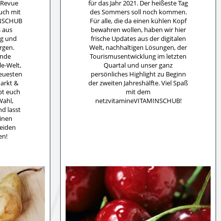
 Revue
für das Jahr 2021. Der heißeste Tag
uch mit
des Sommers soll noch kommen.
INSCHUB
Für alle, die da einen kühlen Kopf
s aus
bewahren wollen, haben wir hier
ng und
frische Updates aus der digitalen
rgen.
Welt, nachhaltigen Lösungen, der
ende
Tourismusentwicklung im letzten
e-Welt,
Quartal und unser ganz
euesten
persönliches Highlight zu Beginn
arkt &
der zweiten Jahreshälfte. Viel Spaß
pt euch
mit dem
Wahl,
netzvitamineVITAMINSCHUB!
d lasst
einen
beiden
en!