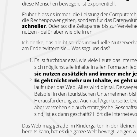
diese Menschen bewegen, ist exponentiell.
Früher hiess es immer: die Leistung der Computerch
die Rechenpower gelten, sondern für das Datenvolume
schneller
. Oder so: die Zeitspanne bis zur Verviel
nutzen - dafür aber wie die Irren.
Ich denke, das bleibt so: das individuelle Nutzerverh
am Ende twittern sie... Was sagt uns das?
Es ist furchtbar egal, wie viele Leute das Inter
sich möglichst alle Inhalte in allen Formaten 
sie nutzen zusätzlich und immer mehr j
Es geht nicht mehr um Inhalte, es geht 
läuft über das Web. Alles wird digital. Deswe
Beispiel in den touristischen Unternehmen bish
Herausforderung zu. Auch auf Agenturseite. Di
aber verstehen sie auch strategische Geschäft
sind, ist es dann geschafft? Hört die Internetev
Das Web mag gerade im Kindergarten in der kleinen
bereits kann, hat es die ganze Welt bewegt. Zeigen wi