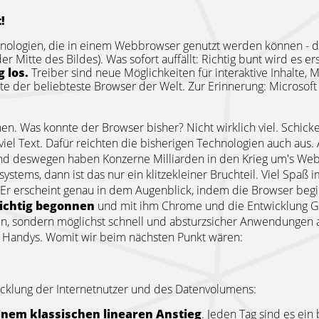
!
hnologien, die in einem Webbrowser genutzt werden können - d
er Mitte des Bildes). Was sofort auffällt: Richtig bunt wird es er
 los.
Treiber sind neue Möglichkeiten für interaktive Inhalte
e der beliebteste Browser der Welt. Zur Erinnerung: Microsoft 
n. Was konnte der Browser bisher? Nicht wirklich viel. Schicke B
viel Text. Dafür reichten die bisherigen Technologien auch aus
und deswegen haben Konzerne Milliarden in den Krieg um's Web 
ystems, dann ist das nur ein klitzekleiner Bruchteil. Viel Spaß i
Er erscheint genau in dem Augenblick, indem die Browser begi
richtig begonnen
und mit ihm Chrome und die Entwicklung Go
llen, sondern möglichst schnell und absturzsicher Anwendungen
 Handys. Womit wir beim nächsten Punkt wären:
wicklung der Internetnutzer und des Datenvolumens:
einem klassischen linearen Anstieg
. Jeden Tag sind es ein