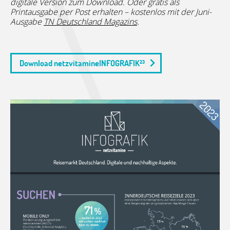
digitale Version zum Download. Oder gratis als
Printausgabe per Post erhalten – kostenlos mit der Juni-
Ausgabe
TN Deutschland Magazins
.
Download netzvitamineINFOGRAFIK²³