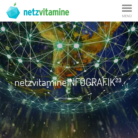
MENÜ
netzvitamineINFOGRAFIK²³.